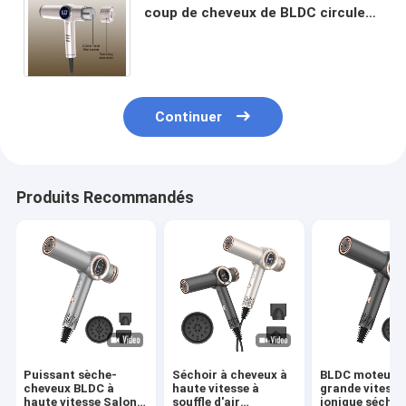
coup de cheveux de BLDC circulent
en voiture Mini Leafless ionique
1200W 110000 t/mn
Continuer
Produits Recommandés
Puissant sèche-
Séchoir à cheveux à
BLDC moteur 
cheveux BLDC à
haute vitesse à
grande vitesse
haute vitesse Salon
souffle d'air
ionique séchoi