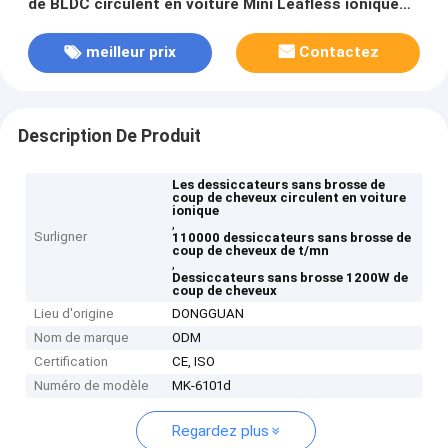
de BLDC circulent en voiture Mini Leafless ionique
1200W 110000 t/mn
meilleur prix
Contactez
Description De Produit
Les dessiccateurs sans brosse de
coup de cheveux circulent en voiture
ionique
,
Surligner
110000 dessiccateurs sans brosse de
coup de cheveux de t/mn
,
Dessiccateurs sans brosse 1200W de
coup de cheveux
Lieu d'origine
DONGGUAN
Nom de marque
ODM
Certification
CE, ISO
Numéro de modèle
MK-6101d
Regardez plus