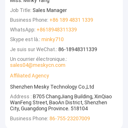
Miss. Minky Yang
Job Title:
Sales Manager
Business Phone:
+86 189 4831 1339
WhatsApp:
+8618948311339
Skype est là.:
minky710
Je suis sur WeChat.:
86-18948311339
Un courrier électronique.:
sales04@meskycn.com
Affiliated Agency
Shenzhen Mesky Technology Co.,Ltd
Address :
B705 ChangJiang Building, XinQiao
WanFeng Street, BaoAn District, Shenzhen
City, Guangdong Province. 518104
Business Phone:
86-755-23207009