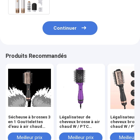
Volumizer
Continuer
Produits Recommandés
Sécheuse à brosses 3
Légalisateur de
Légalisateur d
en 1 Gouttelettes
cheveux brosse à air
cheveux brosse
d'eau à air chaud
chaud W / PTC
chaud W / PTC
Sécheuse à souffler
chauffeur 3 en 1
chauffeur 3 en
en une seule
sèche-cheveux
sèche-cheveu
Meilleur prix
Meilleur prix
Meilleur p