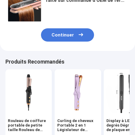
faite sur commande d'OEM de fer
de vapeur de redresseur plat en
céramique électrique et à vapeur de
cheveux
Continuer
Produits Recommandés
Rouleau de coiffure
Curling de cheveux
Display à LED 
portable de petite
Portable 2 en 1
degrés Dégrai
taille Rouleau de
Législateur de
de plaque en
coiffure mini-
cheveux et curler
céramique 65